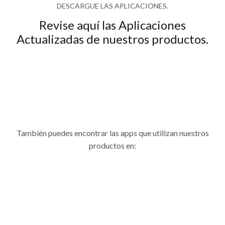
DESCARGUE LAS APLICACIONES.
Revise aquí las Aplicaciones
Actualizadas de nuestros productos.
Click aquí
para ir a la sección en donde aparecen los Códigos
QR para descargar las Aplicaciones de todos nuestros
productos que las requieren. Así logrará una perfecta
instalación de ellos en sus dispositivos.
También puedes encontrar las apps que utilizan nuestros
productos en: