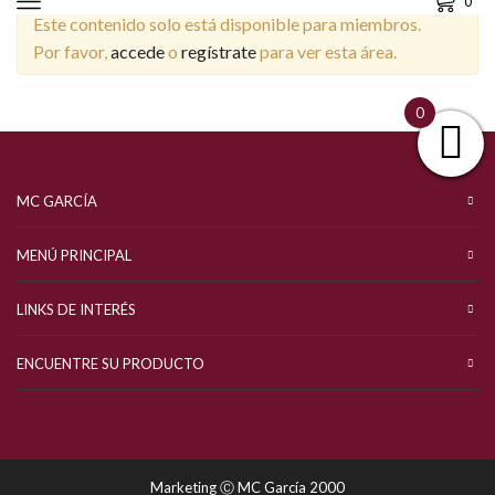
0
Este contenido solo está disponible para miembros.
Por favor,
accede
o
regístrate
para ver esta área.
0
MC GARCÍA
MENÚ PRINCIPAL
LINKS DE INTERÉS
ENCUENTRE SU PRODUCTO
Marketing Ⓒ MC García 2000