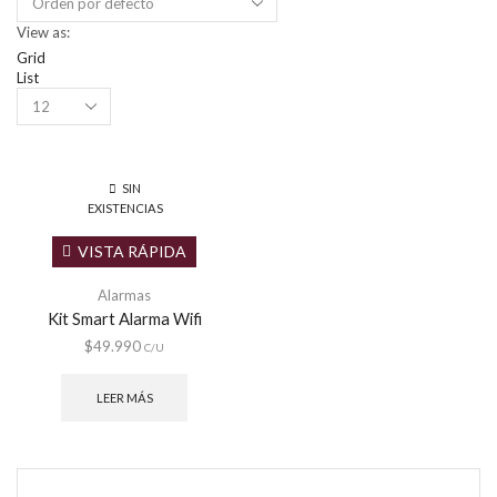
View as:
Grid
List
Products
per
page
SIN
EXISTENCIAS
VISTA RÁPIDA
Alarmas
Kit Smart Alarma Wifi
$
49.990
C/U
LEER MÁS