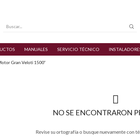
Search
input
UCTOS
MANUALES
SERVICIO TÉCNICO
INSTALADORE
otor Gran Veloti 1500”
NO SE ENCONTRARON 
Revise su ortografía o busque nuevamente con t