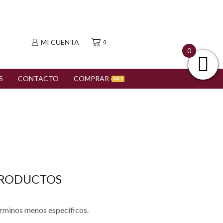
MI CUENTA
0
0
S
CONTACTO
COMPRAR
SALE
PRODUCTOS
érminos menos específicos.