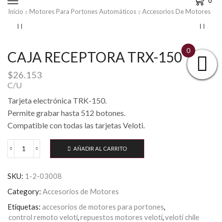
0
Inicio
Motores Para Portones Automáticos
Accesorios De Motores
0
CAJA RECEPTORA TRX-150
$
26.153
C/U
Tarjeta electrónica TRK-150.
Permite grabar hasta 512 botones.
Compatible con todas las tarjetas Veloti.
AÑADIR AL CARRITO
CAJA
RECEPTORA
TRX-
SKU:
1-2-03008
150
cantidad
Category:
Accesorios de Motores
Etiquetas:
accesorios de motores para portones
,
control remoto veloti
,
repuestos motores veloti
,
veloti chile