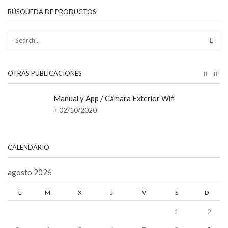
BÚSQUEDA DE PRODUCTOS
SEAR
OTRAS PUBLICACIONES
Manual y App / Cámara Exterior Wifi
02/10/2020
CALENDARIO
agosto 2026
L
M
X
J
V
S
D
1
2