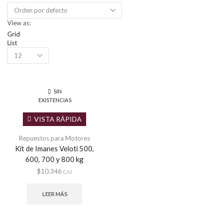
View as:
Grid
List
Products
per
page
SIN
EXISTENCIAS
VISTA RÁPIDA
Repuestos para Motores
Kit de Imanes Veloti 500,
600, 700 y 800 kg
$
10.346
C/U
LEER MÁS